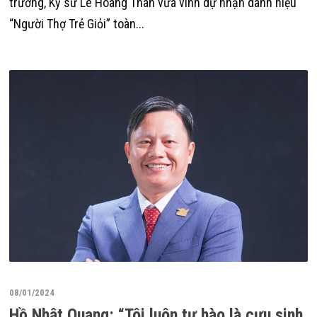
trường, Kỹ sư Lê Hoàng Thân vừa vinh dự nhận danh hiệu
“Người Thợ Trẻ Giỏi” toàn...
08/01/2024
Hồ Nhật Quang: “Tôi luôn tự hào là cựu sinh