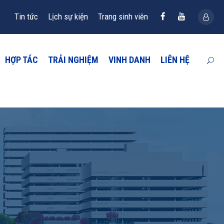
Tin tức
Lịch sự kiện
Trang sinh viên
HỢP TÁC
TRẢI NGHIỆM
VINH DANH
LIÊN HỆ