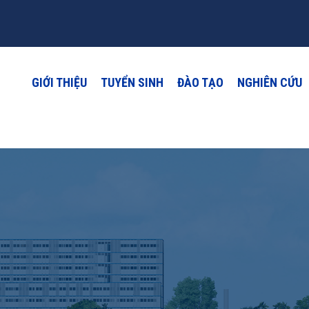
GIỚI THIỆU
TUYỂN SINH
ĐÀO TẠO
NGHIÊN CỨU