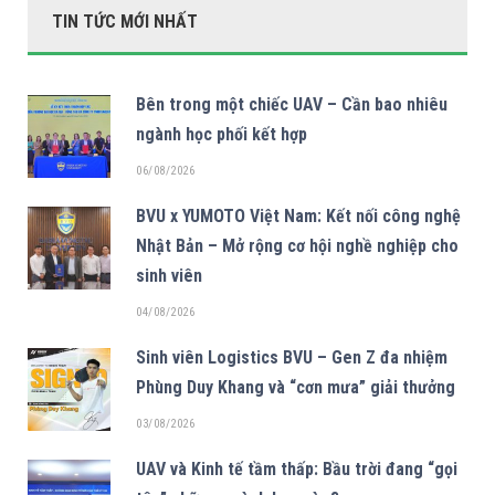
TIN TỨC MỚI NHẤT
Bên trong một chiếc UAV – Cần bao nhiêu
ngành học phối kết hợp
06/08/2026
BVU x YUMOTO Việt Nam: Kết nối công nghệ
Nhật Bản – Mở rộng cơ hội nghề nghiệp cho
sinh viên
04/08/2026
Sinh viên Logistics BVU – Gen Z đa nhiệm
Phùng Duy Khang và “cơn mưa” giải thưởng
03/08/2026
UAV và Kinh tế tầm thấp: Bầu trời đang “gọi