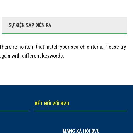
SỰ KIỆN SẮP DIỄN RA
There're no item that match your search criteria. Please try
again with different keywords.
KẾT NỐI VỚI BVU
MẠNG XÃ HỘI BVU