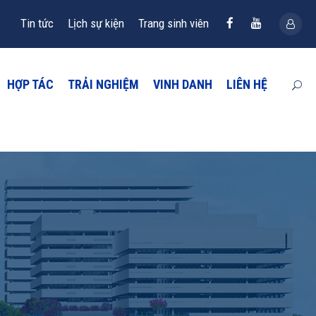
Tin tức
Lịch sự kiện
Trang sinh viên
HỢP TÁC
TRẢI NGHIỆM
VINH DANH
LIÊN HỆ