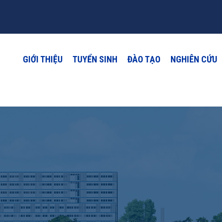
GIỚI THIỆU
TUYỂN SINH
ĐÀO TẠO
NGHIÊN CỨU