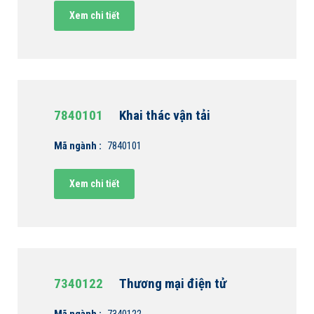
Xem chi tiết
7840101
Khai thác vận tải
Mã ngành :
7840101
Xem chi tiết
7340122
Thương mại điện tử
Mã ngành :
7340122