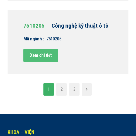
7510205
Công nghệ kỹ thuật ô tô
Mã ngành :
7510205
Xem chi tiết
1
2
3
KHOA – VIỆN