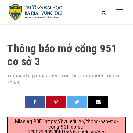
Thông báo mở cổng 951
cơ sở 3
THÔNG BÁO (KHOA KT-CN)
,
TIN TỨC – HOẠT ĐỘNG (KHOA
KT-CN)
Missing PDF "https://bvu.edu.vn/thong-bao-mo-
cong-951-co-so-
3/%E2%80%9Dhttp://bvu.edu.vn/wp-