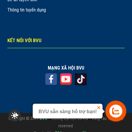
Thông tin tuyển dụng
KẾT NỐI VỚI BVU
MẠNG XÃ HỘI BVU
BVU sẵn sàng hỗ trợ bạn!
Copyright © 2023
BVU -
Trường Đại học Bà Rịa - Vũng Tàu. All rights
reserved.