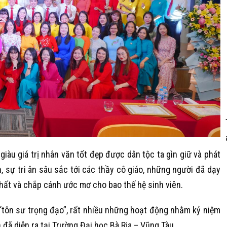
giàu giá trị nhân văn tốt đẹp được dân tộc ta gìn giữ và phát
n, sự tri ân sâu sắc tới các thầy cô giáo, những người đã dạy
chất và chắp cánh ước mơ cho bao thế hệ sinh viên.
“tôn sư trọng đạo”, rất nhiều những hoạt động nhằm kỷ niệm
ã diễn ra tại Trường Đại học Bà Rịa – Vũng Tàu.