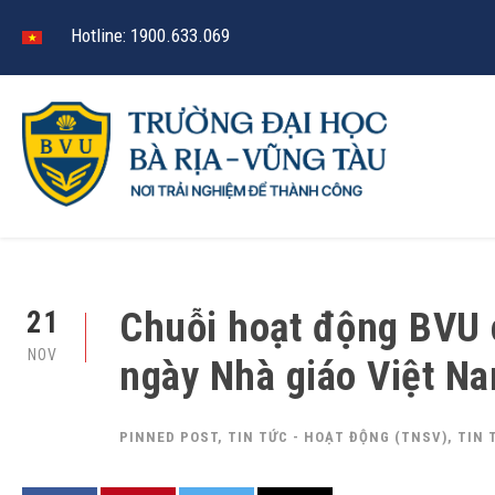
Hotline: 1900.633.069
Chuỗi hoạt động BVU
21
NOV
ngày Nhà giáo Việt N
PINNED POST
,
TIN TỨC - HOẠT ĐỘNG (TNSV)
,
TIN 