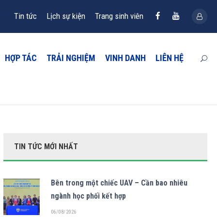
Tin tức
Lịch sự kiện
Trang sinh viên
HỢP TÁC
TRẢI NGHIỆM
VINH DANH
LIÊN HỆ
TIN TỨC MỚI NHẤT
Bên trong một chiếc UAV – Cần bao nhiêu
ngành học phối kết hợp
06/08/2026