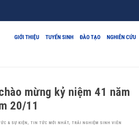
GIỚI THIỆU
TUYỂN SINH
ĐÀO TẠO
NGHIÊN CỨU
 chào mừng kỷ niệm 41 năm
am 20/11
TỨC & SỰ KIỆN
,
TIN TỨC MỚI NHẤT
,
TRẢI NGHIỆM SINH VIÊN