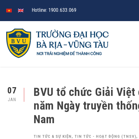
Hotline: 1900.633.069
BVU tổ chức Giải Việ
07
JAN
năm Ngày truyền thống
Nam
TIN TỨC & SỰ KIỆN
,
TIN TỨC - HOẠT ĐỘNG (TNSV)
,