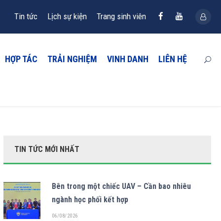
Tin tức
Lịch sự kiện
Trang sinh viên
HỢP TÁC
TRẢI NGHIỆM
VINH DANH
LIÊN HỆ
TIN TỨC MỚI NHẤT
Bên trong một chiếc UAV – Cần bao nhiêu
ngành học phối kết hợp
06/08/2026