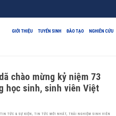
GIỚI THIỆU
TUYỂN SINH
ĐÀO TẠO
NGHIÊN CỨU
t dã chào mừng kỷ niệm 73
 học sinh, sinh viên Việt
TIN TỨC & SỰ KIỆN
,
TIN TỨC MỚI NHẤT
,
TRẢI NGHIỆM SINH VIÊN