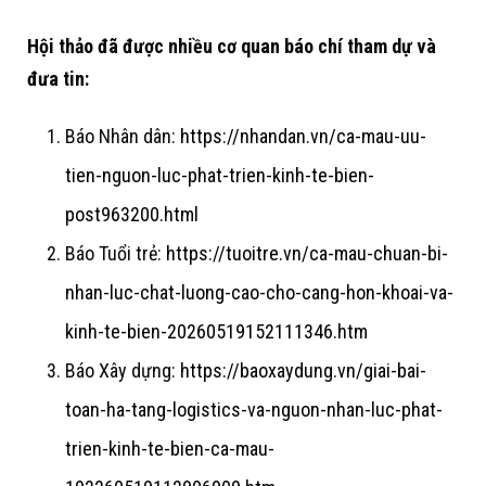
Hội thảo đã được nhiều cơ quan báo chí tham dự và
đưa tin:
Báo Nhân dân:
https://nhandan.vn/ca-mau-uu-
tien-nguon-luc-phat-trien-kinh-te-bien-
post963200.html
Báo Tuổi trẻ:
https://tuoitre.vn/ca-mau-chuan-bi-
nhan-luc-chat-luong-cao-cho-cang-hon-khoai-va-
kinh-te-bien-20260519152111346.htm
Báo Xây dựng:
https://baoxaydung.vn/giai-bai-
toan-ha-tang-logistics-va-nguon-nhan-luc-phat-
trien-kinh-te-bien-ca-mau-