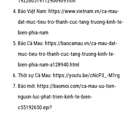
192260519112906909.htm
Báo Việt Nam:
https://www.vietnam.vn/ca-mau-
dat-muc-tieu-tro-thanh-cuc-tang-truong-kinh-te-
bien-phia-nam
Báo Cà Mau:
https://baocamau.vn/ca-mau-dat-
muc-tieu-tro-thanh-cuc-tang-truong-kinh-te-
bien-phia-nam-a128940.html
Thời sự Cà Mau:
https://youtu.be/cNcP3_-M1rg
Báo mới:
https://baomoi.com/ca-mau-uu-tien-
nguon-luc-phat-trien-kinh-te-bien-
c55192650.epi?