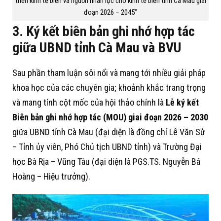
triển kinh tế biển và nguồn nhân lực cho kinh tế biển tỉnh Cà Mau giai
đoạn 2026 – 2045”
3. Ký kết biên bản ghi nhớ hợp tác
giữa UBND tỉnh Cà Mau và BVU
Sau phần tham luận sôi nổi và mang tới nhiều giải pháp
khoa học của các chuyên gia; khoảnh khắc trang trọng
và mang tính cột mốc của hội thảo chính là
Lễ ký kết
Biên bản ghi nhớ hợp tác (MOU) giai đoạn 2026 – 2030
giữa UBND tỉnh Cà Mau (đại diện là đồng chí Lê Văn Sử
– Tỉnh ủy viên, Phó Chủ tịch UBND tỉnh) và Trường Đại
học Bà Rịa – Vũng Tàu (đại diện là PGS.TS. Nguyễn Bá
Hoàng – Hiệu trưởng).