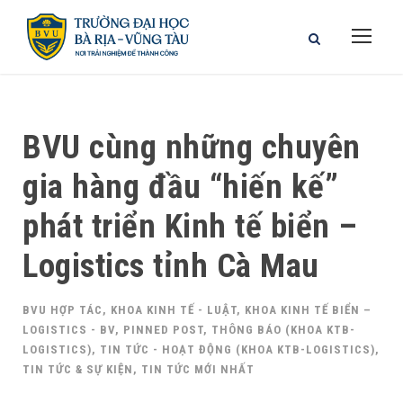
BVU cùng những chuyên
gia hàng đầu “hiến kế”
phát triển Kinh tế biển –
Logistics tỉnh Cà Mau
BVU HỢP TÁC
,
KHOA KINH TẾ - LUẬT
,
KHOA KINH TẾ BIỂN –
LOGISTICS - BV
,
PINNED POST
,
THÔNG BÁO (KHOA KTB-
LOGISTICS)
,
TIN TỨC - HOẠT ĐỘNG (KHOA KTB-LOGISTICS)
,
TIN TỨC & SỰ KIỆN
,
TIN TỨC MỚI NHẤT