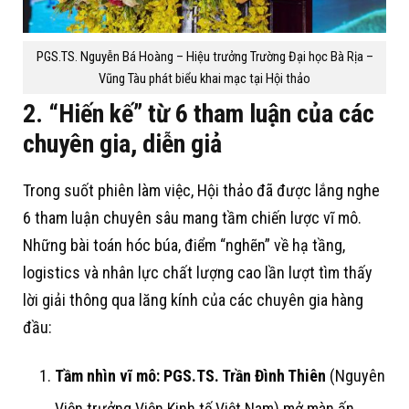
PGS.TS. Nguyễn Bá Hoàng – Hiệu trưởng Trường Đại học Bà Rịa –
Vũng Tàu phát biểu khai mạc tại Hội thảo
2. “Hiến kế” từ 6 tham luận của các
chuyên gia, diễn giả
Trong suốt phiên làm việc, Hội thảo đã được lắng nghe
6
tham luận chuyên sâu mang tầm chiến lược vĩ mô.
Những bài toán hóc búa, điểm “nghẽn” về hạ tầng,
logistics và nhân lực chất lượng cao lần lượt tìm thấy
lời giải thông qua lăng kính của các chuyên gia hàng
đầu:
Tầm nhìn vĩ mô:
PGS.TS. Trần Đình Thiên
(Nguyên
Viện trưởng Viện Kinh tế Việt Nam) mở màn ấn