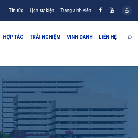
Tin tức
Lịch sự kiện
Trang sinh viên
HỢP TÁC
TRẢI NGHIỆM
VINH DANH
LIÊN HỆ