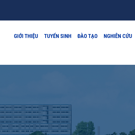
GIỚI THIỆU
TUYỂN SINH
ĐÀO TẠO
NGHIÊN CỨU