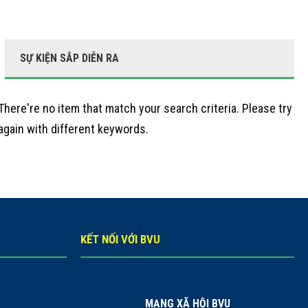
SỰ KIỆN SẮP DIỄN RA
There're no item that match your search criteria. Please try
again with different keywords.
KẾT NỐI VỚI BVU
MẠNG XÃ HỘI BVU