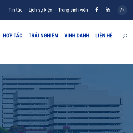
Tin tức
Lịch sự kiện
Trang sinh viên
HỢP TÁC
TRẢI NGHIỆM
VINH DANH
LIÊN HỆ