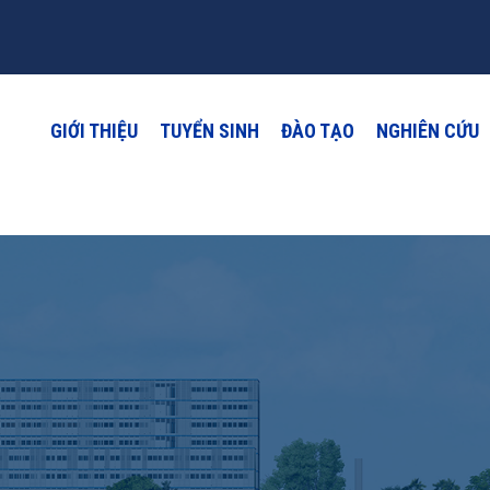
GIỚI THIỆU
TUYỂN SINH
ĐÀO TẠO
NGHIÊN CỨU