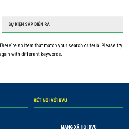
SỰ KIỆN SẮP DIỄN RA
There're no item that match your search criteria. Please try
again with different keywords.
KẾT NỐI VỚI BVU
MẠNG XÃ HỘI BVU