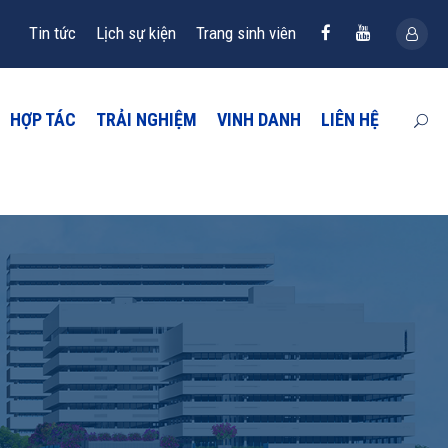
Tin tức
Lịch sự kiện
Trang sinh viên
HỢP TÁC
TRẢI NGHIỆM
VINH DANH
LIÊN HỆ