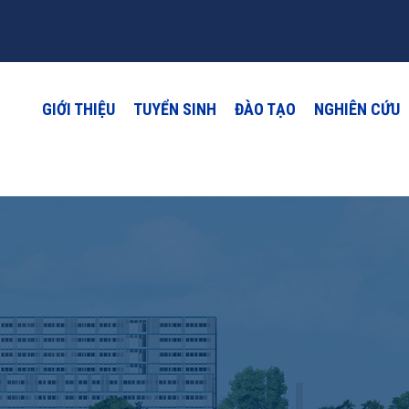
GIỚI THIỆU
TUYỂN SINH
ĐÀO TẠO
NGHIÊN CỨU