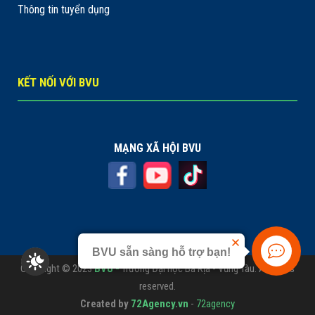
Thông tin tuyển dụng
KẾT NỐI VỚI BVU
MẠNG XÃ HỘI BVU
BVU sẵn sàng hỗ trợ bạn!
Copyright © 2023
BVU -
Trường Đại học Bà Rịa - Vũng Tàu. All rights
reserved.
Created by
72Agency.vn
-
72agency