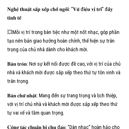
𝐍𝐠𝐡𝐞̣̂ 𝐭𝐡𝐮𝐚̣̂𝐭 𝐬𝐚̆́𝐩 𝐱𝐞̂́𝐩 𝐜𝐡𝐨̂̃ 𝐧𝐠𝐨̂̀𝐢: “𝐕𝐮̃ đ𝐢𝐞̣̂𝐮 𝐯𝐢̣ 𝐭𝐫𝐢́” đ𝐚̂̀𝐲
𝐭𝐢𝐧𝐡 𝐭𝐞̂́
💥Mỗi vị trí trong bàn tiệc như một nốt nhạc, góp phần
tạo nên bản giao hưởng hoàn chỉnh, thể hiện sự trân
trọng của chủ nhà dành cho khách mời.
𝐁𝐚̀𝐧 𝐭𝐫𝐨̀𝐧: Nơi sự kết nối được đề cao, với vị trí của chủ
nhà và khách mời được sắp xếp theo thứ tự tôn vinh và
trân trọng.
𝐁𝐚̀𝐧 𝐜𝐡𝐮̛̃ 𝐧𝐡𝐚̣̂𝐭: Mang đến sự trang trọng và lịch thiệp,
với vị trí chủ nhà và khách mời được sắp xếp theo thứ
tự vai vế và tầm quan trọng.
𝐂𝐨̂𝐧𝐠 𝐭𝐚́𝐜 𝐜𝐡𝐮𝐚̂̉𝐧 𝐛𝐢̣ 𝐜𝐡𝐮 đ𝐚́𝐨: “Dàn nhạc” hoàn hảo cho