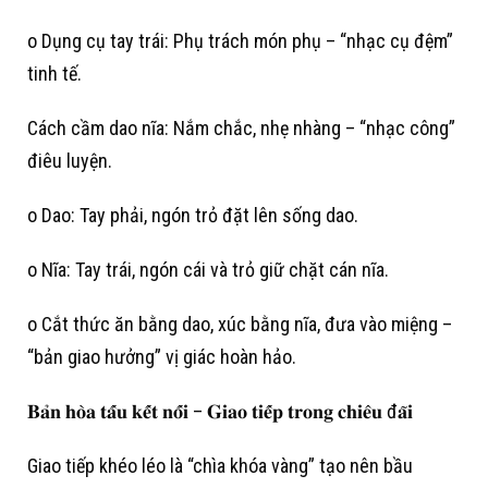
o Dụng cụ tay trái: Phụ trách món phụ – “nhạc cụ đệm”
tinh tế.
Cách cầm dao nĩa: Nắm chắc, nhẹ nhàng – “nhạc công”
điêu luyện.
o Dao: Tay phải, ngón trỏ đặt lên sống dao.
o Nĩa: Tay trái, ngón cái và trỏ giữ chặt cán nĩa.
o Cắt thức ăn bằng dao, xúc bằng nĩa, đưa vào miệng –
“bản giao hưởng” vị giác hoàn hảo.
𝐁𝐚̉𝐧 𝐡𝐨̀𝐚 𝐭𝐚̂́𝐮 𝐤𝐞̂́𝐭 𝐧𝐨̂́𝐢 – 𝐆𝐢𝐚𝐨 𝐭𝐢𝐞̂́𝐩 𝐭𝐫𝐨𝐧𝐠 𝐜𝐡𝐢𝐞̂𝐮 đ𝐚̃𝐢
Giao tiếp khéo léo là “chìa khóa vàng” tạo nên bầu