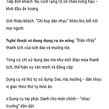
Tiếp đón khách: Nụ cười rạng rỡ, lời chào nồng hậu –
khởi đầu ấn tượng.
Giới thiệu khách: “Chỉ huy dàn nhạc” khéo léo, kết nối
mọi người.
𝐍𝐠𝐡𝐞̣̂ 𝐭𝐡𝐮𝐚̣̂𝐭 𝐬𝐮̛̉ 𝐝𝐮̣𝐧𝐠 𝐝𝐮̣𝐧𝐠 𝐜𝐮̣ 𝐚̆𝐧 𝐮𝐨̂́𝐧𝐠: “Điệu nhảy”
thanh lịch của lưỡi dao và muỗng nĩa:
Từng cử chỉ sử dụng dao nĩa như một điệu múa thanh
lịch, thể hiện sự văn minh và đẳng cấp:
Dụng cụ và thứ tự sử dụng: Dao, nĩa, muỗng – dàn nhạc
vị giác theo thứ tự món ăn.
o Dụng cụ tay phải: Dành cho món chính – “nhạc
trưởng” dẫn dắt.