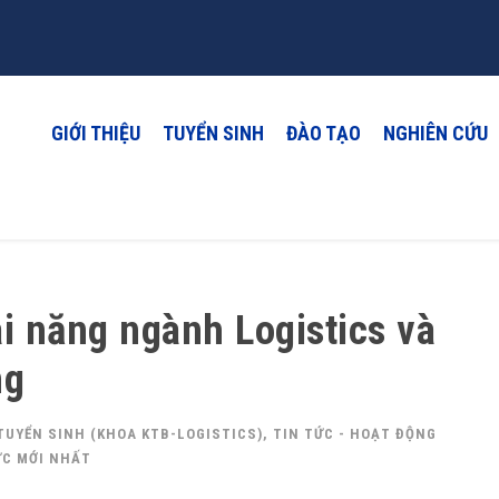
GIỚI THIỆU
TUYỂN SINH
ĐÀO TẠO
NGHIÊN CỨU
i năng ngành Logistics và
ng
TUYỂN SINH (KHOA KTB-LOGISTICS)
,
TIN TỨC - HOẠT ĐỘNG
ỨC MỚI NHẤT