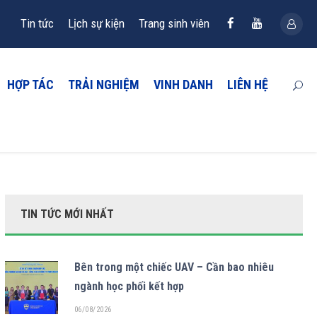
Tin tức
Lịch sự kiện
Trang sinh viên
HỢP TÁC
TRẢI NGHIỆM
VINH DANH
LIÊN HỆ
TIN TỨC MỚI NHẤT
Bên trong một chiếc UAV – Cần bao nhiêu
ngành học phối kết hợp
06/08/2026