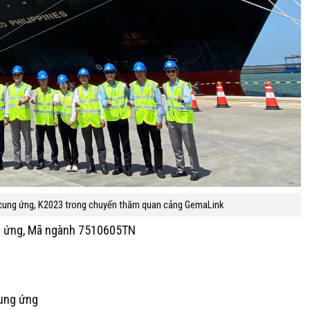
i cung ứng, K2023 trong chuyến thăm quan cảng GemaLink
g ứng,
Mã ngành
7510605TN
cung ứng