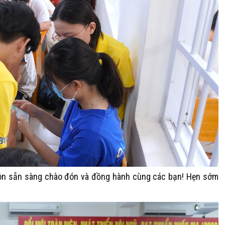
uôn sẵn sàng chào đón và đồng hành cùng các bạn! Hẹn sớm