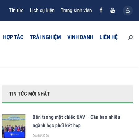
Tin tức
Lịch sự kiện
Trang sinh viên
HỢP TÁC
TRẢI NGHIỆM
VINH DANH
LIÊN HỆ
TIN TỨC MỚI NHẤT
Bên trong một chiếc UAV – Cần bao nhiêu
ngành học phối kết hợp
06/08/2026