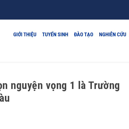
GIỚI THIỆU
TUYỂN SINH
ĐÀO TẠO
NGHIÊN CỨU
ọn nguyện vọng 1 là Trường
Tàu