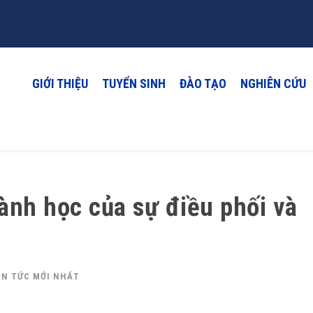
GIỚI THIỆU
TUYỂN SINH
ĐÀO TẠO
NGHIÊN CỨU
gành học của sự điều phối và
IN TỨC MỚI NHẤT