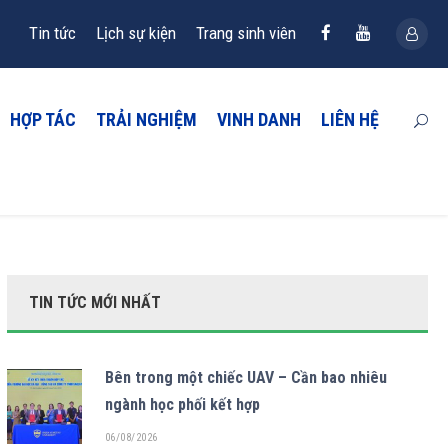
Tin tức
Lịch sự kiện
Trang sinh viên
HỢP TÁC
TRẢI NGHIỆM
VINH DANH
LIÊN HỆ
TIN TỨC MỚI NHẤT
Bên trong một chiếc UAV – Cần bao nhiêu
ngành học phối kết hợp
06/08/2026