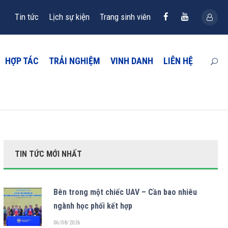
Tin tức
Lịch sự kiện
Trang sinh viên
HỢP TÁC
TRẢI NGHIỆM
VINH DANH
LIÊN HỆ
TIN TỨC MỚI NHẤT
Bên trong một chiếc UAV – Cần bao nhiêu
ngành học phối kết hợp
06/08/2026