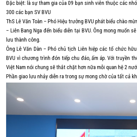
Đặc biệt: là sự tham gia của 09 bạn sinh viên thuộc các nh
300 các bạn SV BVU
ThS Lê Văn Toàn – Phó Hiệu trưởng BVU phát biểu chào mừng
– Liên Bang Nga đến biểu diễn tại BVU. Ông mong muốn sẽ 
lưu thành công.
Ông Lê Văn Dàn – Phó chủ tịch Liên hiệp các tổ chức hữu
BVU vì chương trình đón tiếp chu đáo, ấm áp. Với truyền th
Việt Nam nói chung sẽ thắt chặt hơn nữa mỗi quan hệ 2 nước
Phần giao lưu nhảy diễn ra trong sự mong chờ của tất cả kh