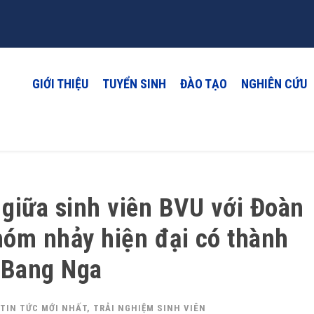
GIỚI THIỆU
TUYỂN SINH
ĐÀO TẠO
NGHIÊN CỨU
 giữa sinh viên BVU với Đoàn
hóm nhảy hiện đại có thành
n Bang Nga
TIN TỨC MỚI NHẤT
,
TRẢI NGHIỆM SINH VIÊN