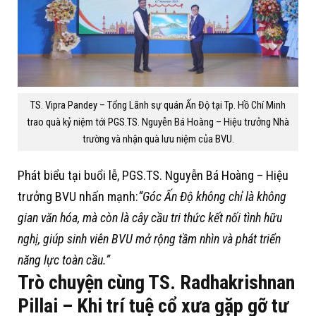
TS. Vipra Pandey – Tổng Lãnh sự quán Ấn Độ tại Tp. Hồ Chí Minh
trao quà kỷ niệm tới PGS.TS. Nguyễn Bá Hoàng – Hiệu trưởng Nhà
trường và nhận quà lưu niệm của BVU.
Phát biểu tại buổi lễ, PGS.TS. Nguyễn Bá Hoàng – Hiệu
trưởng BVU nhấn mạnh:
“Góc Ấn Độ không chỉ là không
gian văn hóa, mà còn là cây cầu tri thức kết nối tình hữu
nghị, giúp sinh viên BVU mở rộng tầm nhìn và phát triển
năng lực toàn cầu.”
Trò chuyện cùng TS. Radhakrishnan
Pillai – Khi trí tuệ cổ xưa gặp gỡ tư