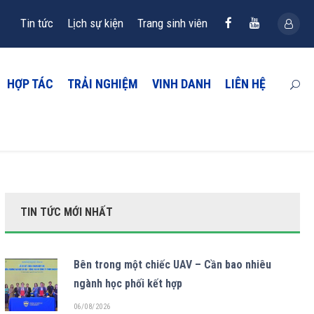
Tin tức
Lịch sự kiện
Trang sinh viên
HỢP TÁC
TRẢI NGHIỆM
VINH DANH
LIÊN HỆ
TIN TỨC MỚI NHẤT
Bên trong một chiếc UAV – Cần bao nhiêu
ngành học phối kết hợp
06/08/2026