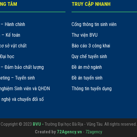
UNG TÂM
TRUY CẬP NHANH
– Hành chính
Cổng thông tin sinh viên
h – Kế toán
Thư viện BVU
cơ sở vật chất
Báo cáo 3 công khai
Đại học
Quy chế tuyển sinh
 – Đảm bảo chất lượng
Đề án mở ngành
eting – Tuyển sinh
Đề án tuyển sinh
 nghiệm Sinh viên và QHDN
Thông tin tuyển dụng
 nghệ và chuyển đổi số
Copyright © 2023
BVU -
Trường Đại học Bà Rịa - Vũng Tàu. All rights reserved.
Created by
72Agency.vn
-
72agency