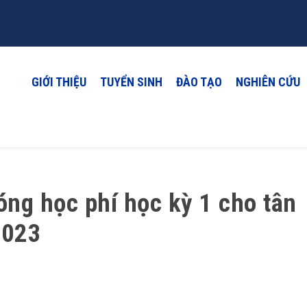
GIỚI THIỆU
TUYỂN SINH
ĐÀO TẠO
NGHIÊN CỨU
ng học phí học kỳ 1 cho tân
2023