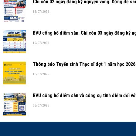
Chỉ còn 02 ngày đăng ký nguyện vọng: Đừng để sai
13/07/2026
BVU công bố điểm sàn: Chỉ còn 03 ngày đăng ký n
12/07/2026
Thông báo Tuyển sinh Thạc sĩ đợt 1 năm học 2026
10/07/2026
BVU công bố điểm sàn và công cụ tính điểm đối v
08/07/2026