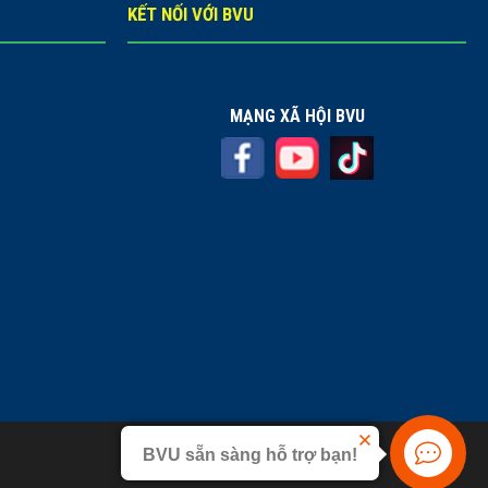
KẾT NỐI VỚI BVU
MẠNG XÃ HỘI BVU
BVU sẵn sàng hỗ trợ bạn!