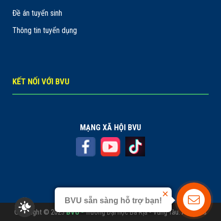
Đề án tuyển sinh
Thông tin tuyển dụng
KẾT NỐI VỚI BVU
MẠNG XÃ HỘI BVU
BVU sẵn sàng hỗ trợ bạn!
Liên hệ
Copyright © 2023
BVU -
Trường Đại học Bà Rịa - Vũng Tàu. All rights