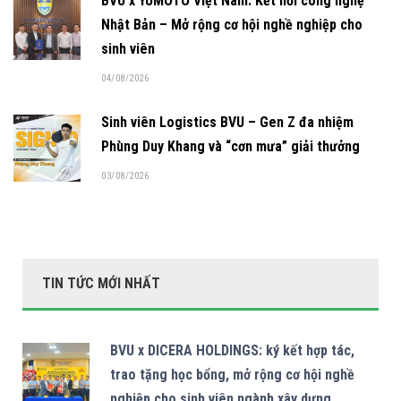
BVU x YUMOTO Việt Nam: Kết nối công nghệ
Nhật Bản – Mở rộng cơ hội nghề nghiệp cho
sinh viên
04/08/2026
Sinh viên Logistics BVU – Gen Z đa nhiệm
Phùng Duy Khang và “cơn mưa” giải thưởng
03/08/2026
TIN TỨC MỚI NHẤT
BVU x DICERA HOLDINGS: ký kết hợp tác,
trao tặng học bổng, mở rộng cơ hội nghề
nghiệp cho sinh viên ngành xây dựng