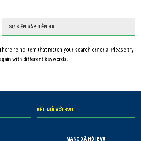
SỰ KIỆN SẮP DIỄN RA
There're no item that match your search criteria. Please try
again with different keywords.
KẾT NỐI VỚI BVU
MẠNG XÃ HỘI BVU