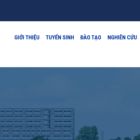
GIỚI THIỆU
TUYỂN SINH
ĐÀO TẠO
NGHIÊN CỨU