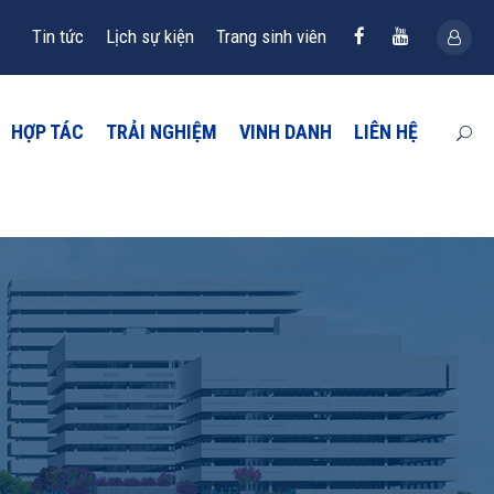
Tin tức
Lịch sự kiện
Trang sinh viên
HỢP TÁC
TRẢI NGHIỆM
VINH DANH
LIÊN HỆ