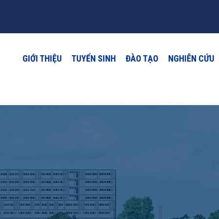
GIỚI THIỆU
TUYỂN SINH
ĐÀO TẠO
NGHIÊN CỨU