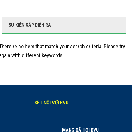
SỰ KIỆN SẮP DIỄN RA
There're no item that match your search criteria. Please try
again with different keywords.
KẾT NỐI VỚI BVU
MẠNG XÃ HỘI BVU