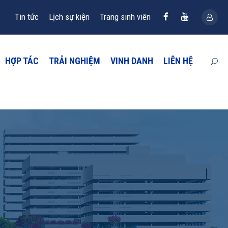
Tin tức
Lịch sự kiện
Trang sinh viên
HỢP TÁC
TRẢI NGHIỆM
VINH DANH
LIÊN HỆ