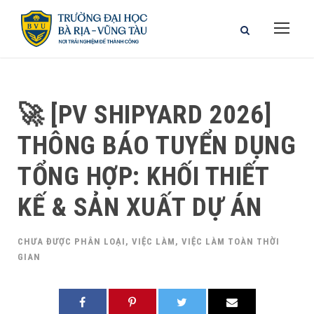
🚀 [PV SHIPYARD 2026]
THÔNG BÁO TUYỂN DỤNG
TỔNG HỢP: KHỐI THIẾT
KẾ & SẢN XUẤT DỰ ÁN
CHƯA ĐƯỢC PHÂN LOẠI
,
VIỆC LÀM
,
VIỆC LÀM TOÀN THỜI
GIAN