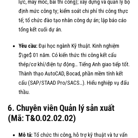
lực, máy móc, bãi thi công)
; xây dựng và quản lý bộ
định mức công ty
; kiểm soát chi phí thi công thực
tế
; tổ chức đào tạo nhân công dự án
; lập báo cáo
tổng kết cuối dự án
.
Yêu cầu:
Đại học ngành Kỹ thuật
. Kinh nghiệm
$\ge$
01 năm
. Có kiến thức thi công kết cấu
thép/cơ khí/điện tự động…
Tiếng Anh giao tiếp tốt
.
Thành thạo AutoCAD, Bocad, phần mềm tính kết
cấu (SAP/STAAD Pro/SACS…)
. Hiểu nghiệp vụ đấu
thầu
.
6. Chuyên viên Quản lý sản xuất
(Mã: T&O.02.02.02)
Mô tả:
Tổ chức thi công, hỗ trợ kỹ thuật và tư vấn