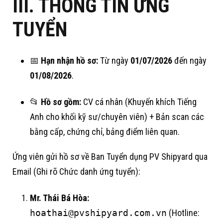
III. THÔNG TIN ỨNG
TUYỂN
📅
Hạn nhận hồ sơ:
Từ ngày
01/07/2026
đến ngày
01/08/2026
.
📂
Hồ sơ gồm:
CV cá nhân (Khuyến khích Tiếng
Anh cho khối kỹ sư/chuyên viên)
+ Bản scan các
bằng cấp, chứng chỉ, bảng điểm liên quan
.
Ứng viên gửi hồ sơ về Ban Tuyển dụng PV Shipyard qua
Email (Ghi rõ Chức danh ứng tuyển)
:
Mr. Thái Bá Hòa:
hoathai@pvshipyard.com.vn
(Hotline: