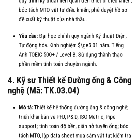
quy trình kỹ thuật liên quan đến thiết bị điều khiển
;
bóc tách MTO vật tư điều khiển
; phê duyệt hồ sơ
đề xuất kỹ thuật của nhà thầu
.
Yêu cầu:
Đại học chính quy ngành Kỹ thuật Điện,
Tự động hóa
. Kinh nghiệm
$\ge$
01 năm
. Tiếng
Anh TOEIC 500+ / Level B
. Sử dụng thành thạo
phần mềm tính toán chuyên ngành
.
4. Kỹ sư Thiết kế Đường ống & Công
nghệ (Mã: TK.03.04)
Mô tả:
Thiết kế hệ thống đường ống & công nghệ
;
triển khai bản vẽ PFD, P&ID, ISO Metric, Pipe
support
; tính toán độ bền, giãn nở tuyến ống
; bóc
tách MTO, lập data sheet mua sắm vật tư
; kiểm tra