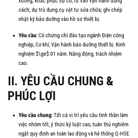
xưởng
; khắc phục sự cố, tư vấn vận hành đúng
cách
; dự trù dụng cụ vật tư sửa chữa
; ghi chép
nhật ký bảo dưỡng vào hồ sơ thiết bị
.
Yêu cầu:
Có chứng chỉ đào tạo ngành Điện công
nghiệp, Cơ khí, Vận hành bảo dưỡng thiết bị
. Kinh
nghiệm
$\ge$
01 năm
. Năng động, trách nhiệm
cao
.
II. YÊU CẦU CHUNG &
PHÚC LỢI
Yêu cầu chung:
Tất cả vị trí yêu cầu tinh thần làm
việc nhóm tốt, ý thức kỷ luật cao, tuân thủ nghiêm
ngặt quy định an toàn lao động và hệ thống Q-HSE