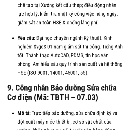
chế tạo tại Xưởng kết cấu thép
; điều động nhân
lực hợp lý
; kiểm tra nhật ký công việc hàng ngày
;
giám sát an toàn HSE & chống lãng phí
.
Yêu cầu:
Đại học chuyên ngành Kỹ thuật
. Kinh
nghiệm
$\ge$
01 năm giám sát thi công
. Tiếng Anh
tốt
. Thành thạo AutoCAD, PDMS, tin học văn
phòng
. Am hiểu sâu quy trình sản xuất và hệ thống
HSE (ISO 9001, 14001, 45001, 5S)
.
9. Công nhân Bảo dưỡng Sửa chữa
Cơ điện (Mã: TBTH – 07.03)
Mô tả:
Trực tiếp bảo dưỡng, sửa chữa định kỳ và
đột xuất máy móc thiết bị, cơ sở vật chất của