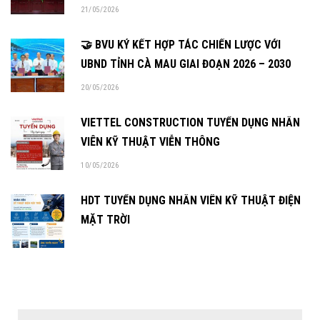
21/05/2026
🤝 BVU KÝ KẾT HỢP TÁC CHIẾN LƯỢC VỚI
UBND TỈNH CÀ MAU GIAI ĐOẠN 2026 – 2030
20/05/2026
VIETTEL CONSTRUCTION TUYỂN DỤNG NHÂN
VIÊN KỸ THUẬT VIỄN THÔNG
10/05/2026
HDT TUYỂN DỤNG NHÂN VIÊN KỸ THUẬT ĐIỆN
MẶT TRỜI