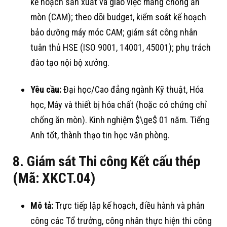
kế hoạch sản xuất và giao việc mảng chống ăn
mòn (CAM)
; theo dõi budget, kiểm soát kế hoạch
bảo dưỡng máy móc CAM
; giám sát công nhân
tuân thủ HSE (ISO 9001, 14001, 45001)
; phụ trách
đào tạo nội bộ xưởng
.
Yêu cầu:
Đại học/Cao đẳng ngành Kỹ thuật, Hóa
học, Máy và thiết bị hóa chất (hoặc có chứng chỉ
chống ăn mòn)
. Kinh nghiệm
$\ge$
01 năm
. Tiếng
Anh tốt, thành thạo tin học văn phòng
.
8. Giám sát Thi công Kết cấu thép
(Mã: XKCT.04)
Mô tả:
Trực tiếp lập kế hoạch, điều hành và phân
công các Tổ trưởng, công nhân thực hiện thi công